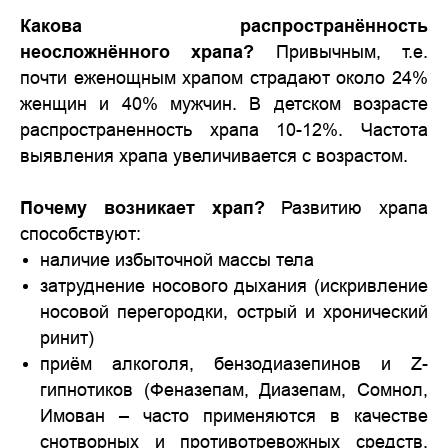
Какова распространённость
неосложнённого храпа?
Привычным, т.е.
почти еженощным храпом страдают около 24%
женщин и 40% мужчин. В детском возрасте
распространенность храпа 10-12%. Частота
выявления храпа увеличивается с возрастом.
Почему возникает храп?
Развитию храпа
способствуют:
наличие избыточной массы тела
затруднение носового дыхания (искривление
носовой перегородки, острый и хронический
ринит)
приём алкоголя, бензодиазепинов и Z-
гипнотиков (Феназепам, Диазепам, Сомнол,
Имован – часто применяются в качестве
снотворных и противотревожных средств,