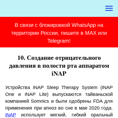
В связи с блокировкой WhatsApp на
территории России, пишите в MAX или
Telegram!
10. Создание отрицательного
давления в полости рта аппаратом
iNAP
Устройства iNAP Sleep Therapy System (iNAP
One и iNAP Lite) выпускаются тайваньской
компанией Somnics и были одобрены FDA для
применения при апноэ во сне в мае 2020 года.
iNAP
использует мягкий, гибкий оральный