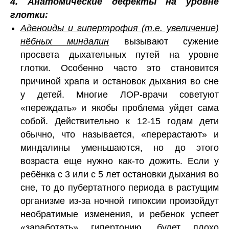
4. Анатомические дефекты на уровне
глотки:
Аденоиды и гипертрофия (т.е. увеличение)
нёбных миндалин
вызывают сужение
просвета дыхательных путей на уровне
глотки. Особенно часто это становится
причиной храпа и остановок дыхания во сне
у детей. Многие ЛОР-врачи советуют
«переждать» и якобы проблема уйдет сама
собой. Действительно к 12-15 годам дети
обычно, что называется, «перерастают» и
миндалины уменьшаются, но до этого
возраста еще нужно как-то дожить. Если у
ребёнка с 3 или с 5 лет остановки дыхания во
сне, то до пубертатного периода в растущим
организме из-за ночной гипоксии произойдут
необратимые изменения, и ребенок успеет
«заработать» гипертонию, будет плохо