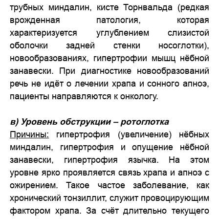
трубных миндалин, кисте Торнвальда (редкая
врожденная патология, которая
характеризуется углублением слизистой
оболочки задней стенки носоглотки),
новообразованиях, гипертрофии мышц нёбной
занавески. При диагностике новообразований
речь не идёт о лечении храпа и сонного апноэ,
пациенты направляются к онкологу.
в) Уровень обструкции – ротоглотка
Причины:
гипертрофия (увеличение) нёбных
миндалин, гипертрофия и опущение нёбной
занавески, гипертрофия язычка. На этом
уровне ярко проявляется связь храпа и апноэ с
ожирением. Такое частое заболевание, как
хронический тонзиллит, служит провоцирующим
фактором храпа. За счёт длительно текущего