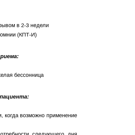
рывом в 2-3 недели
сомнии (КПТ-И)
риема:
желая бессонница
пациента:
и, когда возможно применение
потребности следующего дня