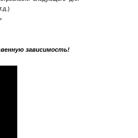
.д.)
ь
твенную зависимость!